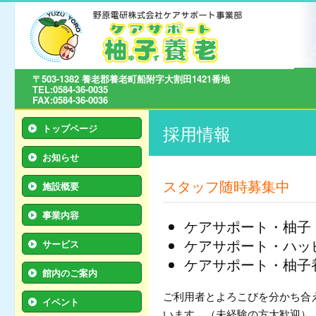
〒503-1382 養老郡養老町船附字大割田1421番地
TEL:0584-36-0035
FAX:0584-36-0036
採用情報
トップページ
お知らせ
スタッフ随時募集中
施設概要
事業内容
ケアサポート・柚子
ケアサポート・ハッ
サービス
ケアサポート・柚子
館内のご案内
ご利用者とよろこびを分かち合
イベント
います。（未経験の方大歓迎）